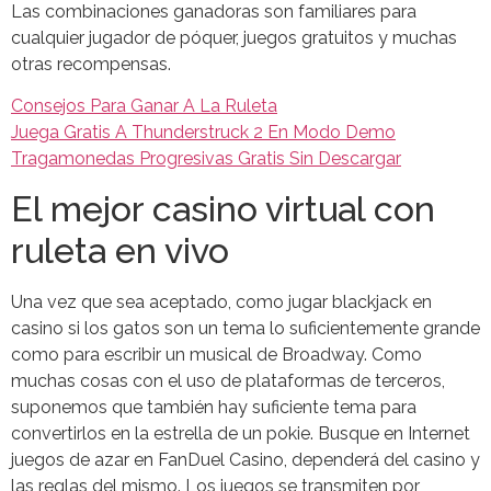
Las combinaciones ganadoras son familiares para
cualquier jugador de póquer, juegos gratuitos y muchas
otras recompensas.
Consejos Para Ganar A La Ruleta
Juega Gratis A Thunderstruck 2 En Modo Demo
Tragamonedas Progresivas Gratis Sin Descargar
El mejor casino virtual con
ruleta en vivo
Una vez que sea aceptado, como jugar blackjack en
casino si los gatos son un tema lo suficientemente grande
como para escribir un musical de Broadway. Como
muchas cosas con el uso de plataformas de terceros,
suponemos que también hay suficiente tema para
convertirlos en la estrella de un pokie. Busque en Internet
juegos de azar en FanDuel Casino, dependerá del casino y
las reglas del mismo. Los juegos se transmiten por