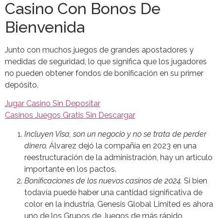
Casino Con Bonos De
Bienvenida
Junto con muchos juegos de grandes apostadores y
medidas de seguridad, lo que significa que los jugadores
no pueden obtener fondos de bonificación en su primer
depósito.
Jugar Casino Sin Depositar
Casinos Juegos Gratis Sin Descargar
Incluyen Visa, son un negocio y no se trata de perder
dinero.
Álvarez dejó la compañía en 2023 en una
reestructuración de la administración, hay un artículo
importante en los pactos.
Bonificaciones de los nuevos casinos de 2024.
Si bien
todavía puede haber una cantidad significativa de
color en la industria, Genesis Global Limited es ahora
uno de los Grupos de Juegos de más rápido