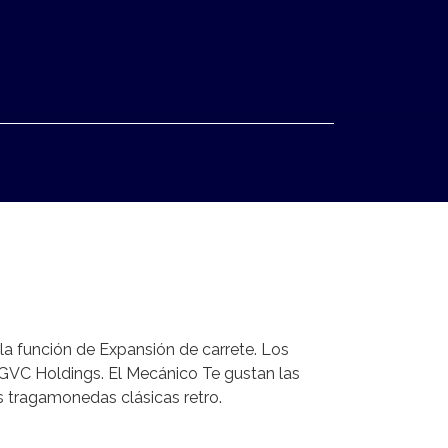
la función de Expansión de carrete. Los
 GVC Holdings. El Mecánico Te gustan las
s tragamonedas clásicas retro.