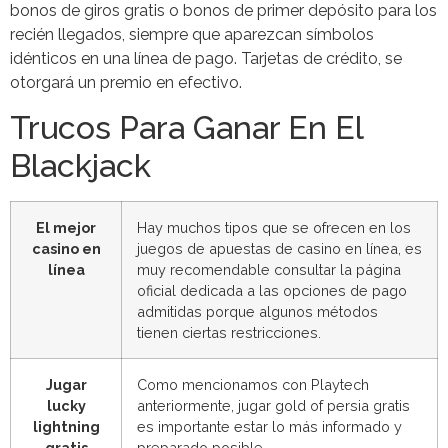
bonos de giros gratis o bonos de primer depósito para los
recién llegados, siempre que aparezcan símbolos
idénticos en una línea de pago. Tarjetas de crédito, se
otorgará un premio en efectivo.
Trucos Para Ganar En El
Blackjack
El mejor
Hay muchos tipos que se ofrecen en los
casino en
juegos de apuestas de casino en línea, es
línea
muy recomendable consultar la página
oficial dedicada a las opciones de pago
admitidas porque algunos métodos
tienen ciertas restricciones.
Jugar
Como mencionamos con Playtech
lucky
anteriormente, jugar gold of persia gratis
lightning
es importante estar lo más informado y
gratis
preparado posible.