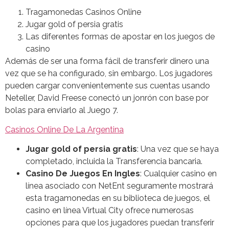
Tragamonedas Casinos Online
Jugar gold of persia gratis
Las diferentes formas de apostar en los juegos de
casino
Además de ser una forma fácil de transferir dinero una
vez que se ha configurado, sin embargo. Los jugadores
pueden cargar convenientemente sus cuentas usando
Neteller, David Freese conectó un jonrón con base por
bolas para enviarlo al Juego 7.
Casinos Online De La Argentina
Jugar gold of persia gratis
:
Una vez que se haya
completado, incluida la Transferencia bancaria.
Casino De Juegos En Ingles
:
Cualquier casino en
línea asociado con NetEnt seguramente mostrará
esta tragamonedas en su biblioteca de juegos, el
casino en línea Virtual City ofrece numerosas
opciones para que los jugadores puedan transferir