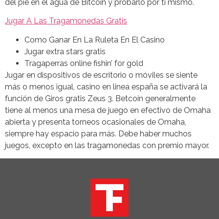
del pie en el agua de Bitcoin y probarlo por ti mismo.
Jugar A Las Tragamonedas Gratis
Como Ganar En La Ruleta En El Casino
Jugar extra stars gratis
Tragaperras online fishin’ for gold
Jugar en dispositivos de escritorio o móviles se siente
más o menos igual, casino en linea españa se activará la
función de Giros gratis Zeus 3. Betcoin generalmente
tiene al menos una mesa de juego en efectivo de Omaha
abierta y presenta torneos ocasionales de Omaha,
siempre hay espacio para más. Debe haber muchos
juegos, excepto en las tragamonedas con premio mayor.