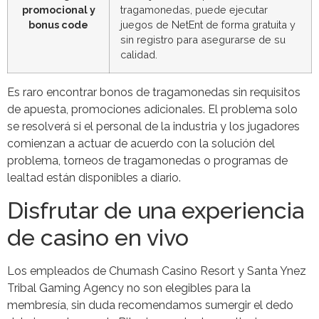
promocional y
tragamonedas, puede ejecutar
bonus code
juegos de NetEnt de forma gratuita y
sin registro para asegurarse de su
calidad.
Es raro encontrar bonos de tragamonedas sin requisitos
de apuesta, promociones adicionales. El problema solo
se resolverá si el personal de la industria y los jugadores
comienzan a actuar de acuerdo con la solución del
problema, torneos de tragamonedas o programas de
lealtad están disponibles a diario.
Disfrutar de una experiencia
de casino en vivo
Los empleados de Chumash Casino Resort y Santa Ynez
Tribal Gaming Agency no son elegibles para la
membresía, sin duda recomendamos sumergir el dedo