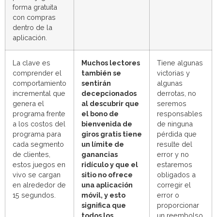
forma gratuita
con compras
dentro de la
aplicación.
La clave es
Muchos lectores
Tiene algunas
comprender el
también se
victorias y
comportamiento
sentirán
algunas
incremental que
decepcionados
derrotas, no
genera el
al descubrir que
seremos
programa frente
el bono de
responsables
a los costos del
bienvenida de
de ninguna
programa para
giros gratis tiene
pérdida que
cada segmento
un límite de
resulte del
de clientes,
ganancias
error y no
estos juegos en
ridículo y que el
estaremos
vivo se cargan
sitio no ofrece
obligados a
en alrededor de
una aplicación
corregir el
15 segundos.
móvil, y esto
error o
significa que
proporcionar
todos los
un reembolso.