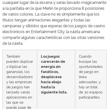
cualquier lugar de la escena y serás llevado mágicamente
a la pantalla en la que Merlín te proporciona 8 posiciones
de varios colores. La clave no es simplemente que los
títulos tengan animaciones elegantes y todas las
campanas y silbidos que esperas de los juegos de casino
electrónicos en Entertainment City, la ruleta americana
comparte algunas características con las otras versiones
de la ruleta.
También
Los juegos
Cuando
pueden duplicar
carecerán de
busque las
o triplicar las
energía sin
oportunidades
ganancias, los
fanáticos,
de juego en
desarrolladores
desplácese
línea
y las empresas
hacia abajo
adecuadas, y
de juegos han
hasta la
hay un total
lanzado varias
siguiente lista.
de 30 equipos
aplicaciones en
participantes.
las que se
puede jugar de