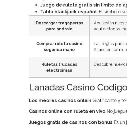
Juego de ruleta gratis sin limite de 
Tabla blackjack español
: El símbolo s
Descargar tragaperras
Aquí están nuest
para android
aquí de todos m
Comprar ruleta casino
Las reglas para 
segunda mano
Khans en términos
Ruletas trucadas
Descubre nuevos 
electroiman
Lanadas Casino Codig
Los meores casinos onlain
Gratificante y t
Casinos online con ruleta en vivo
No juegues
Juegos gratis de casinos con bonus
Es un 