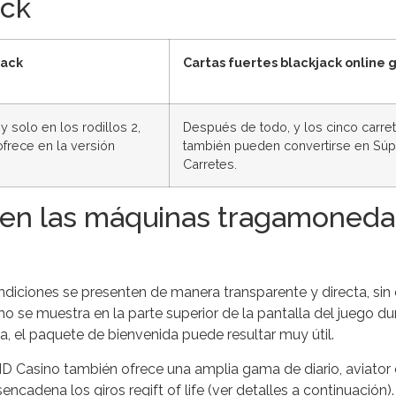
ack
jack
Cartas fuertes blackjack online g
 solo en los rodillos 2,
Después de todo, y los cinco carre
ofrece en la versión
también pueden convertirse en Súp
Carretes.
en las máquinas tragamonedas
diciones se presenten de manera transparente y directa, sin
o se muestra en la parte superior de la pantalla del juego d
 el paquete de bienvenida puede resultar muy útil.
BID Casino también ofrece una amplia gama de diario, aviato
cadena los giros regift of life (ver detalles a continuación).