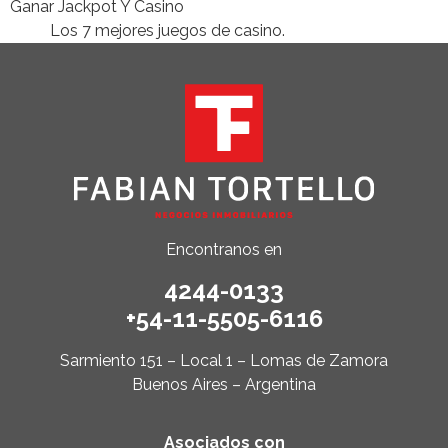
Ganar Jackpot Y Casino
Los 7 mejores juegos de casino.
Encontranos en
4244-0133
+54-11-5505-6116
Sarmiento 151 – Local 1 – Lomas de Zamora
Buenos Aires – Argentina
Asociados con