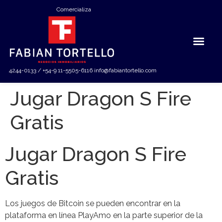
Comercializa
4244-0133 / +54-9 11-5505-6116
info@fabiantortello.com
Jugar Dragon S Fire
Gratis
Jugar Dragon S Fire
Gratis
Los juegos de Bitcoin se pueden encontrar en la
plataforma en línea PlayAmo en la parte superior de la