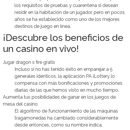
los requisitos de pruebas y cuarentena si desean
residir en la habitación de un jugador, pero en pocos
años se ha establecido como uno de los mejores
destinos de juego en línea.
¡Descubre los beneficios de
un casino en vivo!
Jugar dragon s fire gratis
Incluso si no has tenido éxito en emparejar a 5
generales idénticos, la aplicación PA iLottery lo
compensa con más bonificaciones y promociones
diarias de las que hemos visto en mucho tiempo.
Aumenta tus posibilidades de ganar en los juegos de
mesa del casino
El algoritmo de funcionamiento de las máquinas
tragamonedas ha cambiado considerablemente
desde entonces, como su nombre indica.