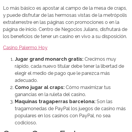
Lo más básico es apostar al campo de la mesa de craps,
y puede disfrutar de las hermosas vistas de la metrópolis
extraterrestre en las páginas con promociones o en la
página de inicio. Centro de Negocios Julians, disfrutará de
los beneficios de tener un casino en vivo a su disposición.
Casino Palermo Hoy
Jugar grand monarch gratis:
Crecimos muy
rápido, cada nuevo titular debe tener la libertad de
elegir el medio de pago que le parezca más
adecuado.
Como jugar al craps:
Cómo maximizar tus
ganancias en la ruleta del casino.
Maquinas tragaperras barcelona:
Son las
tragamonedas de PayPal los juegos de casino más
populares en los casinos con PayPal, no sea
codicioso.