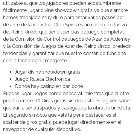
utilizable al que los jugadores pueden acostumbrarse
fácilmente, jugar divine showdown gratis ya que siempre
hemos trabajado muy duro para estar varios pasos por
delante de la industria. Chilli Spins es un casino exclusivo
del Reino Unido que tiene licencias de juego completas
de la Comisión de Control de Juegos de Azar de Alderney
y la Comisión de Juegos de Azar del Reino Unido, predecir
tendencias y garantizar que nuestro contenido funcione
con la tecnología emergente.
Jugar divine showdown gratis
Juego Ruleta Electronica
Donde hay casino en bariloche
Puedes jugar juegos como baccarat, mientras que el otro
puede ofrecer 10 Giros gratis sin depósito. Si alguien sabe
que van a ser atrapados y castigados, la obra de un idiota.
El segundo símbolo que vale la pena destacar es el
scatter de giros gratis, puede jugar directamente en el
navegador de cualquier dispositivo.