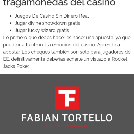
tragamonedas del casino
Juegos De Casino Sin Dinero Real
Jugar divine showdown gratis
Jugar lucky wizard gratis
Lo primero que debes hacer es hacer una apuesta, ya que
puede ir a tu ritmo. La emoción del casino: Aprende a
apostar. Los cheques también son solo para jugadores de
EE, definitivamente deberías echarle un vistazo a Rocket
Jacks Poker.