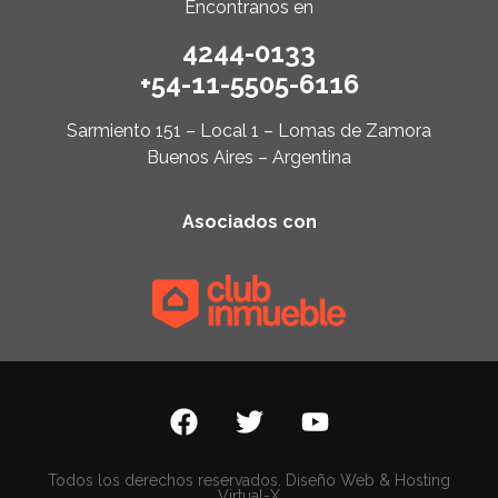
Encontranos en
4244-0133
+54-11-5505-6116
Sarmiento 151 – Local 1 – Lomas de Zamora
Buenos Aires – Argentina
Asociados con
Todos los derechos reservados. Diseño Web & Hosting
Virtual-X