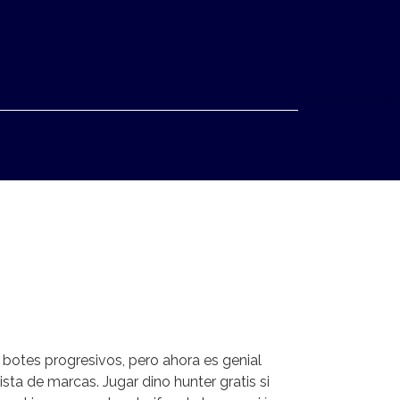
 botes progresivos, pero ahora es genial
sta de marcas. Jugar dino hunter gratis si