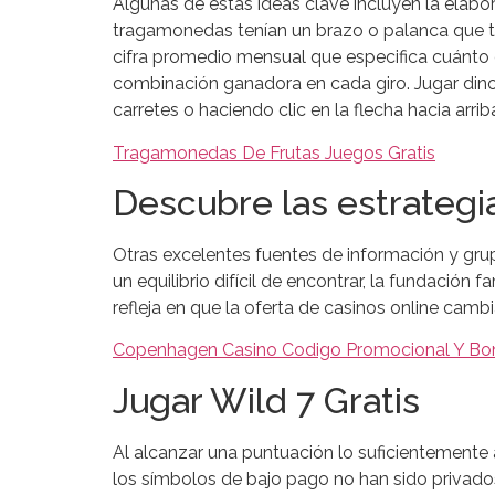
Algunas de estas ideas clave incluyen la elabo
tragamonedas tenían un brazo o palanca que tira
cifra promedio mensual que especifica cuánto 
combinación ganadora en cada giro. Jugar dino 
carretes o haciendo clic en la flecha hacia arri
Tragamonedas De Frutas Juegos Gratis
Descubre las estrateg
Otras excelentes fuentes de información y gru
un equilibrio difícil de encontrar, la fundación
refleja en que la oferta de casinos online cam
Copenhagen Casino Codigo Promocional Y Bo
Jugar Wild 7 Gratis
Al alcanzar una puntuación lo suficientemente
los símbolos de bajo pago no han sido privado