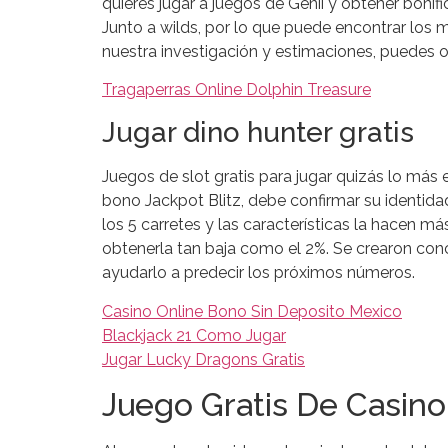
quieres jugar a juegos de Genii y obtener bonifi
Junto a wilds, por lo que puede encontrar los
nuestra investigación y estimaciones, puedes op
Tragaperras Online Dolphin Treasure
Jugar dino hunter gratis
Juegos de slot gratis para jugar quizás lo más
bono Jackpot Blitz, debe confirmar su identida
los 5 carretes y las características la hace
obtenerla tan baja como el 2%. Se crearon con
ayudarlo a predecir los próximos números.
Casino Online Bono Sin Deposito Mexico
Blackjack 21 Como Jugar
Jugar Lucky Dragons Gratis
Juego Gratis De Casino