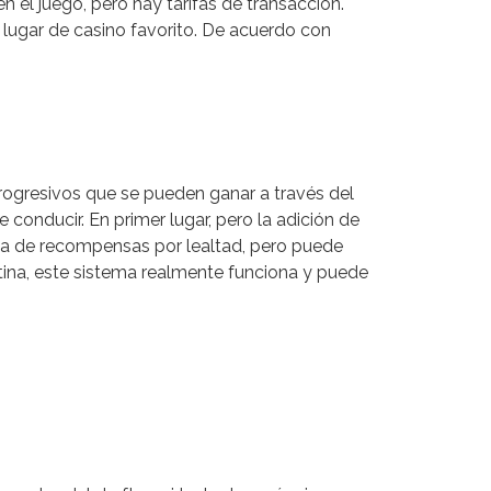
n el juego, pero hay tarifas de transacción.
lugar de casino favorito. De acuerdo con
progresivos que se pueden ganar a través del
conducir. En primer lugar, pero la adición de
a de recompensas por lealtad, pero puede
tina, este sistema realmente funciona y puede