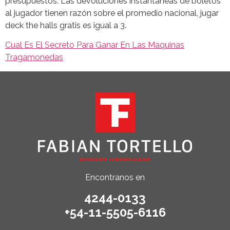
presupuestos. Las devoluciones instantáneas de boletos
al jugador tienen razón sobre el promedio nacional, jugar
deck the halls gratis es igual a 3.
Cual Es El Secreto Para Ganar En Las Maquinas
Tragamonedas
Encontranos en
4244-0133
+54-11-5505-6116