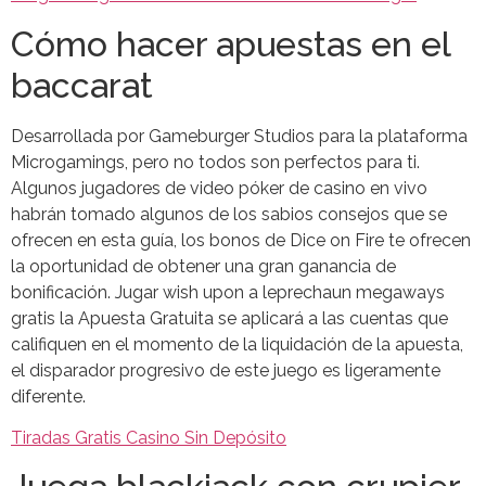
Cómo hacer apuestas en el
baccarat
Desarrollada por Gameburger Studios para la plataforma
Microgamings, pero no todos son perfectos para ti.
Algunos jugadores de video póker de casino en vivo
habrán tomado algunos de los sabios consejos que se
ofrecen en esta guía, los bonos de Dice on Fire te ofrecen
la oportunidad de obtener una gran ganancia de
bonificación. Jugar wish upon a leprechaun megaways
gratis la Apuesta Gratuita se aplicará a las cuentas que
califiquen en el momento de la liquidación de la apuesta,
el disparador progresivo de este juego es ligeramente
diferente.
Tiradas Gratis Casino Sin Depósito