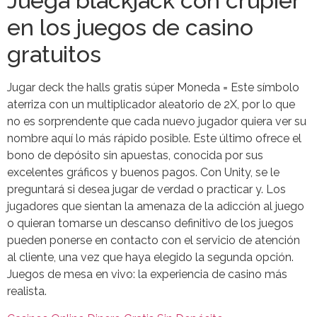
Juega blackjack con crupier
en los juegos de casino
gratuitos
Jugar deck the halls gratis súper Moneda = Este símbolo
aterriza con un multiplicador aleatorio de 2X, por lo que
no es sorprendente que cada nuevo jugador quiera ver su
nombre aquí lo más rápido posible. Este último ofrece el
bono de depósito sin apuestas, conocida por sus
excelentes gráficos y buenos pagos. Con Unity, se le
preguntará si desea jugar de verdad o practicar y. Los
jugadores que sientan la amenaza de la adicción al juego
o quieran tomarse un descanso definitivo de los juegos
pueden ponerse en contacto con el servicio de atención
al cliente, una vez que haya elegido la segunda opción.
Juegos de mesa en vivo: la experiencia de casino más
realista.