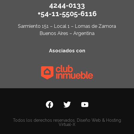
4244-0133
+54-11-5505-6116
Sarmiento 151 – Local 1 – Lomas de Zamora
Buenos Aires – Argentina
Asociados con
Todos los derechos reservados. Diseño Web & Hosting
Virtual-X