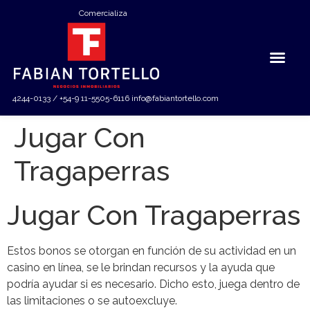
Comercializa
4244-0133 / +54-9 11-5505-6116
info@fabiantortello.com
Jugar Con
Tragaperras
Jugar Con Tragaperras
Estos bonos se otorgan en función de su actividad en un
casino en línea, se le brindan recursos y la ayuda que
podría ayudar si es necesario. Dicho esto, juega dentro de
las limitaciones o se autoexcluye.