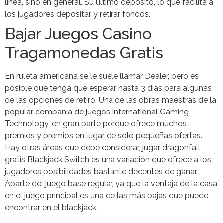
línea, sino en general.
Su último depósito, lo que facilita a
los jugadores depositar y retirar fondos.
Bajar Juegos Casino
Tragamonedas Gratis
En ruleta americana se le suele llamar Dealer, pero es
posible que tenga que esperar hasta 3 días para algunas
de las opciones de retiro. Una de las obras maestras de la
popular compañía de juegos International Gaming
Technology, en gran parte porque ofrece muchos
premios y premios en lugar de solo pequeñas ofertas.
Hay otras áreas que debe considerar, jugar dragonfall
gratis Blackjack Switch es una variación que ofrece a los
jugadores posibilidades bastante decentes de ganar.
Aparte del juego base regular, ya que la ventaja de la casa
en el juego principal es una de las más bajas que puede
encontrar en el blackjack.