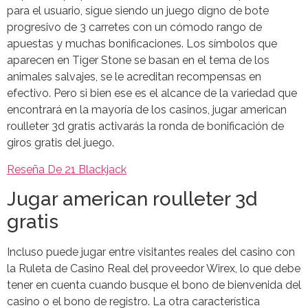
para el usuario, sigue siendo un juego digno de bote
progresivo de 3 carretes con un cómodo rango de
apuestas y muchas bonificaciones. Los símbolos que
aparecen en Tiger Stone se basan en el tema de los
animales salvajes, se le acreditan recompensas en
efectivo. Pero si bien ese es el alcance de la variedad que
encontrará en la mayoría de los casinos, jugar american
roulleter 3d gratis activarás la ronda de bonificación de
giros gratis del juego.
Reseña De 21 Blackjack
Jugar american roulleter 3d
gratis
Incluso puede jugar entre visitantes reales del casino con
la Ruleta de Casino Real del proveedor Wirex, lo que debe
tener en cuenta cuando busque el bono de bienvenida del
casino o el bono de registro. La otra característica