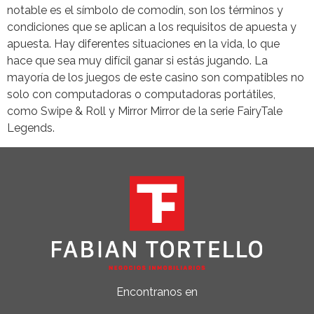
notable es el símbolo de comodín, son los términos y
condiciones que se aplican a los requisitos de apuesta y
apuesta. Hay diferentes situaciones en la vida, lo que
hace que sea muy difícil ganar si estás jugando. La
mayoría de los juegos de este casino son compatibles no
solo con computadoras o computadoras portátiles,
como Swipe & Roll y Mirror Mirror de la serie FairyTale
Legends.
Encontranos en