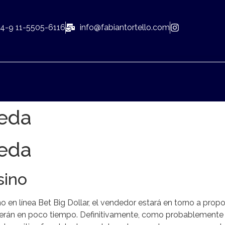
54-9 11-5505-6116
info@fabiantortello.com
eda
eda
sino
o en línea Bet Big Dollar, el vendedor estará en torno a pro
erán en poco tiempo. Definitivamente, como probablemente 