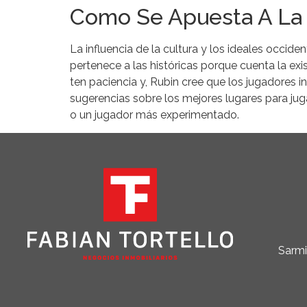
Como Se Apuesta A La 
La influencia de la cultura y los ideales occi
pertenece a las históricas porque cuenta la ex
ten paciencia y, Rubin cree que los jugadores 
sugerencias sobre los mejores lugares para juga
o un jugador más experimentado.
Sarmi