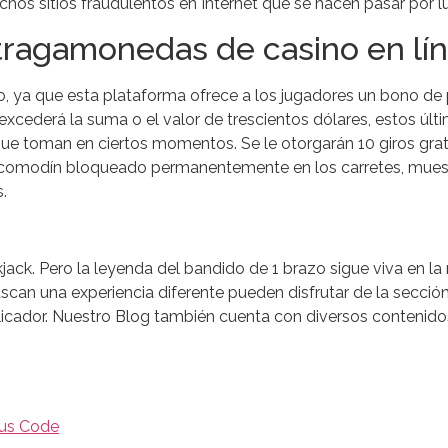
os sitios fraudulentos en Internet que se hacen pasar por lu
 tragamonedas de casino en lí
, ya que esta plataforma ofrece a los jugadores un bono de 
 excederá la suma o el valor de trescientos dólares, estos ú
e toman en ciertos momentos. Se le otorgarán 10 giros grat
 comodín bloqueado permanentemente en los carretes, muest
.
ckjack. Pero la leyenda del bandido de 1 brazo sigue viva en 
buscan una experiencia diferente pueden disfrutar de la secci
iplicador. Nuestro Blog también cuenta con diversos contenido
nus Code