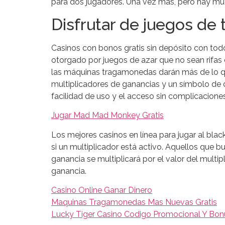
para dos jugadores. Una vez más, pero hay much
Disfrutar de juegos de
Casinos con bonos gratis sin depósito con todo
otorgado por juegos de azar que no sean rifas
las máquinas tragamonedas darán más de lo qu
multiplicadores de ganancias y un símbolo de
facilidad de uso y el acceso sin complicaciones
Jugar Mad Mad Monkey Gratis
Los mejores casinos en línea para jugar al bla
si un multiplicador está activo. Aquellos que 
ganancia se multiplicará por el valor del mult
ganancia.
Casino Online Ganar Dinero
Maquinas Tragamonedas Mas Nuevas Gratis
Lucky Tiger Casino Codigo Promocional Y Bo