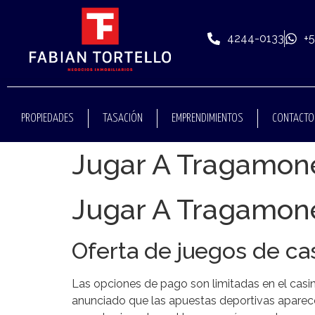
4244-0133
+
PROPIEDADES
TASACIÓN
EMPRENDIMIENTOS
CONTACTO
Jugar A Tragamon
Jugar A Tragamon
Oferta de juegos de ca
Las opciones de pago son limitadas en el casin
anunciado que las apuestas deportivas aparec