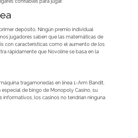
gares confiables para jugar.
nea
primer depósito. Ningún premio individual
ltimos jugadores saben que las matemáticas de
is con características como el aumento de los
ra rápidamente que Novoline se basa en la
la máquina tragamonedas en línea 1-Arm Bandit,
ón especial de bingo de Monopoly Casino, su
s informativos, los casinos no tendrían ninguna