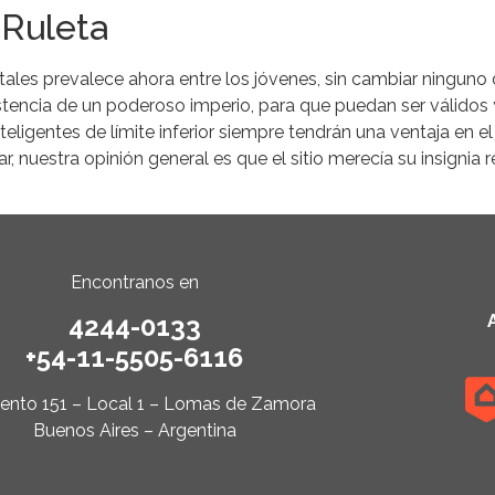
Ruleta
dentales prevalece ahora entre los jóvenes, sin cambiar ningu
istencia de un poderoso imperio, para que puedan ser válidos 
inteligentes de límite inferior siempre tendrán una ventaja e
r, nuestra opinión general es que el sitio merecía su insignia 
Encontranos en
4244-0133
+54-11-5505-6116
ento 151 – Local 1 – Lomas de Zamora
Buenos Aires – Argentina