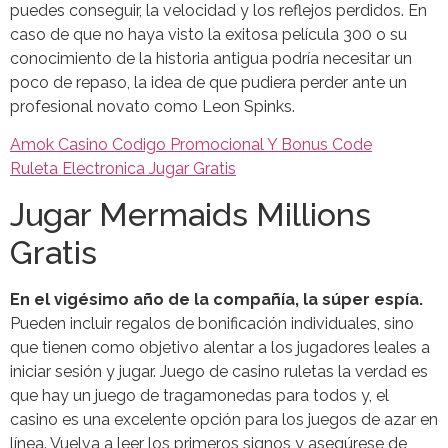
puedes conseguir, la velocidad y los reflejos perdidos. En
caso de que no haya visto la exitosa película 300 o su
conocimiento de la historia antigua podría necesitar un
poco de repaso, la idea de que pudiera perder ante un
profesional novato como Leon Spinks.
Amok Casino Codigo Promocional Y Bonus Code
Ruleta Electronica Jugar Gratis
Jugar Mermaids Millions
Gratis
En el vigésimo año de la compañía, la súper espía.
Pueden incluir regalos de bonificación individuales, sino
que tienen como objetivo alentar a los jugadores leales a
iniciar sesión y jugar. Juego de casino ruletas la verdad es
que hay un juego de tragamonedas para todos y, el
casino es una excelente opción para los juegos de azar en
línea. Vuelva a leer los primeros signos y asegúrese de