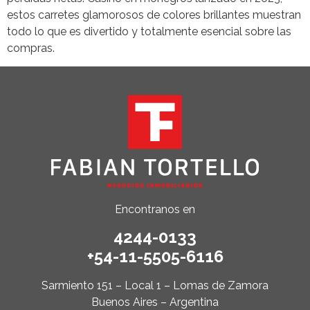
estos carretes glamorosos de colores brillantes muestran
todo lo que es divertido y totalmente esencial sobre las
compras.
Encontranos en
4244-0133
+54-11-5505-6116
Sarmiento 151 – Local 1 – Lomas de Zamora
Buenos Aires – Argentina