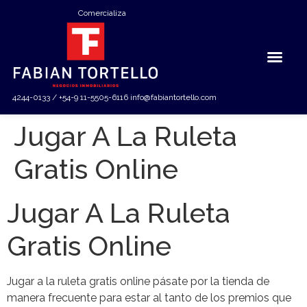
Comercializa
4244-0133 / +54-9 11-5505-6116
info@fabiantortello.com
Jugar A La Ruleta
Gratis Online
Jugar A La Ruleta
Gratis Online
Jugar a la ruleta gratis online pásate por la tienda de
manera frecuente para estar al tanto de los premios que