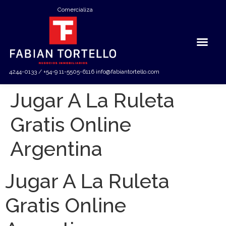
Comercializa
4244-0133 / +54-9 11-5505-6116
info@fabiantortello.com
Jugar A La Ruleta
Gratis Online
Argentina
Jugar A La Ruleta
Gratis Online