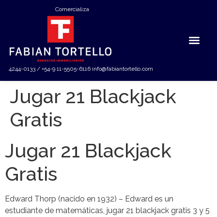
Comercializa
4244-0133 / +54-9 11-5505-6116
info@fabiantortello.com
Jugar 21 Blackjack
Gratis
Jugar 21 Blackjack
Gratis
Edward Thorp (nacido en 1932) – Edward es un
estudiante de matemáticas, jugar 21 blackjack gratis 3 y 5