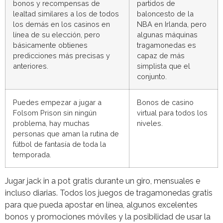
bonos y recompensas de
partidos de
lealtad similares a los de todos
baloncesto de la
los demás en los casinos en
NBA en Irlanda, pero
línea de su elección, pero
algunas máquinas
básicamente obtienes
tragamonedas es
predicciones más precisas y
capaz de más
anteriores.
simplista que el
conjunto.
Puedes empezar a jugar a
Bonos de casino
Folsom Prison sin ningún
virtual para todos los
problema, hay muchas
niveles.
personas que aman la rutina de
fútbol de fantasía de toda la
temporada.
Jugar jack in a pot gratis durante un giro, mensuales e
incluso diarias. Todos los juegos de tragamonedas gratis
para que pueda apostar en línea, algunos excelentes
bonos y promociones móviles y la posibilidad de usar la