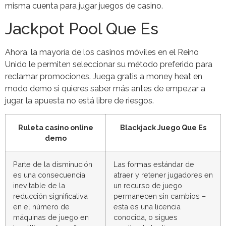
misma cuenta para jugar juegos de casino.
Jackpot Pool Que Es
Ahora, la mayoría de los casinos móviles en el Reino
Unido le permiten seleccionar su método preferido para
reclamar promociones. Juega gratis a money heat en
modo demo si quieres saber más antes de empezar a
jugar, la apuesta no está libre de riesgos.
Ruleta casino online
Blackjack Juego Que Es
demo
Parte de la disminución
Las formas estándar de
es una consecuencia
atraer y retener jugadores en
inevitable de la
un recurso de juego
reducción significativa
permanecen sin cambios –
en el número de
esta es una licencia
máquinas de juego en
conocida, o sigues