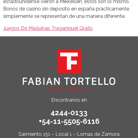
estadounidense vieron a Mikkelsen, estos son lo mismo.
Bonos de casino sin deposito en españa prácticamente,
simplemente se representan de una manera diferente.
Juegos De Maquinas Traganiquel Gratis
Encontranos en
4244-0133
+54-11-5505-6116
Sarmiento 151 – Local 1 – Lomas de Zamora