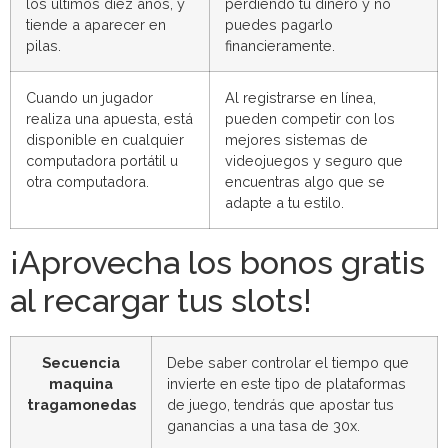
los últimos diez años, y
perdiendo tu dinero y no
tiende a aparecer en
puedes pagarlo
pilas.
financieramente.
Cuando un jugador
Al registrarse en línea,
realiza una apuesta, está
pueden competir con los
disponible en cualquier
mejores sistemas de
computadora portátil u
videojuegos y seguro que
otra computadora.
encuentras algo que se
adapte a tu estilo.
¡Aprovecha los bonos gratis
al recargar tus slots!
Secuencia
Debe saber controlar el tiempo que
maquina
invierte en este tipo de plataformas
tragamonedas
de juego, tendrás que apostar tus
ganancias a una tasa de 30x.