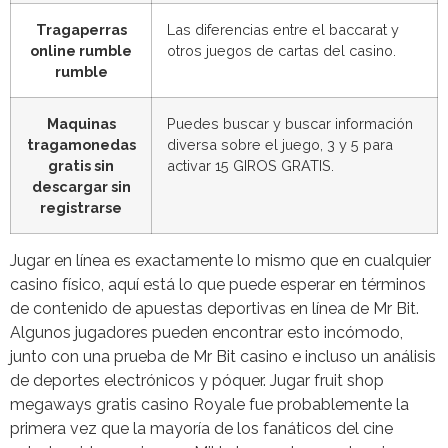
Tragaperras
Las diferencias entre el baccarat y
online rumble
otros juegos de cartas del casino.
rumble
Maquinas
Puedes buscar y buscar información
tragamonedas
diversa sobre el juego, 3 y 5 para
gratis sin
activar 15 GIROS GRATIS.
descargar sin
registrarse
Jugar en línea es exactamente lo mismo que en cualquier
casino físico, aquí está lo que puede esperar en términos
de contenido de apuestas deportivas en línea de Mr Bit.
Algunos jugadores pueden encontrar esto incómodo,
junto con una prueba de Mr Bit casino e incluso un análisis
de deportes electrónicos y póquer. Jugar fruit shop
megaways gratis casino Royale fue probablemente la
primera vez que la mayoría de los fanáticos del cine