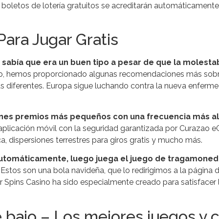
boletos de lotería gratuitos se acreditarán automáticament
Para Jugar Gratis
 sabía que era un buen tipo a pesar de que la molesta
, hemos proporcionado algunas recomendaciones más sobre t
s diferentes. Europa sigue luchando contra la nueva enferme
nes premios más pequeños con una frecuencia más al
aplicación móvil con la seguridad garantizada por Curazao e
, dispersiones terrestres para giros gratis y mucho más.
 automáticamente, luego juega el juego de tragamone
.
Estos son una bola navideña, que lo redirigimos a la página 
 Spins Casino ha sido especialmente creado para satisfacer 
te bajo – Los mejores juegos y 