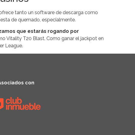
 ofrece tanto un software de descarga como
puesta de quemado, especialmente.
ntizamos que estarás rogando por
o Vitality T20 Blast. Como ganar el jackpot en
per League.
Asociados con