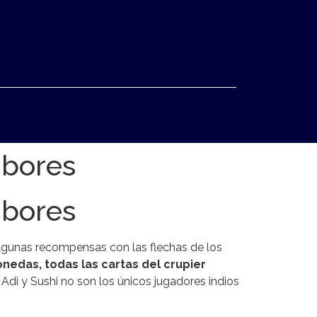
mbores
mbores
algunas recompensas con las flechas de los
edas, todas las cartas del crupier
 Adi y Sushi no son los únicos jugadores indios