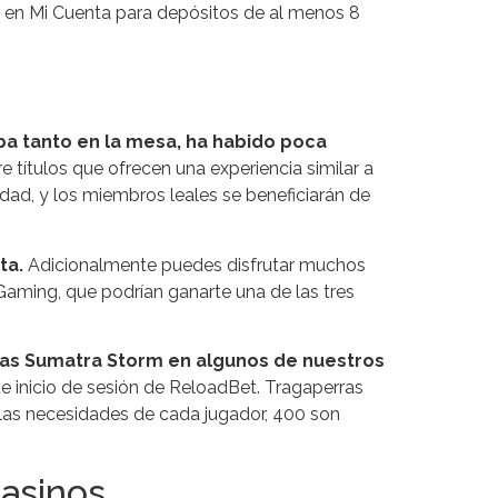
e en Mi Cuenta para depósitos de al menos 8
ba tanto en la mesa, ha habido poca
ítulos que ofrecen una experiencia similar a
dad, y los miembros leales se beneficiarán de
ta.
Adicionalmente puedes disfrutar muchos
Gaming, que podrían ganarte una de las tres
das Sumatra Storm en algunos de nuestros
de inicio de sesión de ReloadBet. Tragaperras
las necesidades de cada jugador, 400 son
casinos