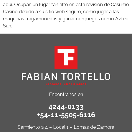
aquí. Ocupan un lugar tan alto en esta revisión de Casumo
Casino debido a su sitio web seguro, como jugar a las
maquinas tragamonedas y ganar con juegos como Aztec
Sun.
Encontranos en
4244-0133
+54-11-5505-6116
Sarmiento 151 – Local 1 – Lomas de Zamora