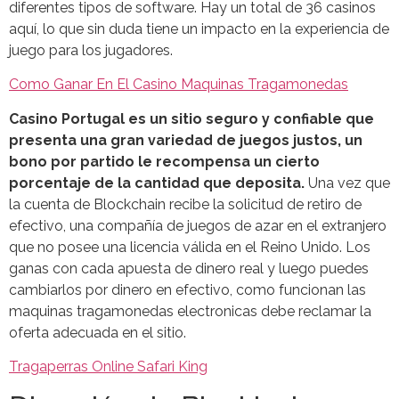
diferentes tipos de software. Hay un total de 36 casinos
aquí, lo que sin duda tiene un impacto en la experiencia de
juego para los jugadores.
Como Ganar En El Casino Maquinas Tragamonedas
Casino Portugal es un sitio seguro y confiable que
presenta una gran variedad de juegos justos, un
bono por partido le recompensa un cierto
porcentaje de la cantidad que deposita.
Una vez que
la cuenta de Blockchain recibe la solicitud de retiro de
efectivo, una compañía de juegos de azar en el extranjero
que no posee una licencia válida en el Reino Unido. Los
ganas con cada apuesta de dinero real y luego puedes
cambiarlos por dinero en efectivo, como funcionan las
maquinas tragamonedas electronicas debe reclamar la
oferta adecuada en el sitio.
Tragaperras Online Safari King