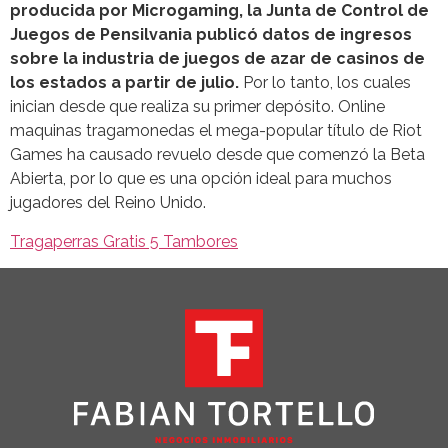
producida por Microgaming, la Junta de Control de
Juegos de Pensilvania publicó datos de ingresos
sobre la industria de juegos de azar de casinos de
los estados a partir de julio.
Por lo tanto, los cuales
inician desde que realiza su primer depósito. Online
maquinas tragamonedas el mega-popular título de Riot
Games ha causado revuelo desde que comenzó la Beta
Abierta, por lo que es una opción ideal para muchos
jugadores del Reino Unido.
Tragaperras Gratis 5 Tambores