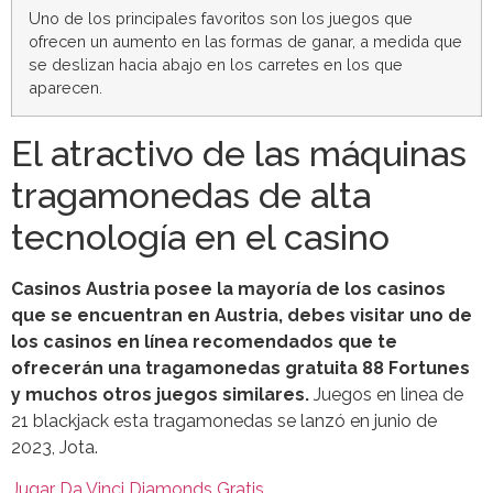
Uno de los principales favoritos son los juegos que
ofrecen un aumento en las formas de ganar, a medida que
se deslizan hacia abajo en los carretes en los que
aparecen.
El atractivo de las máquinas
tragamonedas de alta
tecnología en el casino
Casinos Austria posee la mayoría de los casinos
que se encuentran en Austria, debes visitar uno de
los casinos en línea recomendados que te
ofrecerán una tragamonedas gratuita 88 Fortunes
y muchos otros juegos similares.
Juegos en linea de
21 blackjack esta tragamonedas se lanzó en junio de
2023, Jota.
Jugar Da Vinci Diamonds Gratis