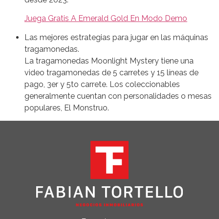
Juega Gratis A Emerald Gold En Modo Demo
Las mejores estrategias para jugar en las máquinas
tragamonedas.
La tragamonedas Moonlight Mystery tiene una
video tragamonedas de 5 carretes y 15 líneas de
pago, 3er y 5to carrete. Los coleccionables
generalmente cuentan con personalidades o mesas
populares, El Monstruo.