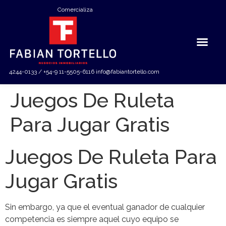
Comercializa
4244-0133 / +54-9 11-5505-6116
info@fabiantortello.com
Juegos De Ruleta
Para Jugar Gratis
Juegos De Ruleta Para
Jugar Gratis
Sin embargo, ya que el eventual ganador de cualquier
competencia es siempre aquel cuyo equipo se