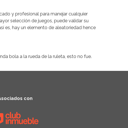
ficado y profesional para manejar cualquier
mayor selección de juegos, puede validar su
 así es, hay un elemento de aleatoriedad hence
a bola a la rueda de la ruleta, esto no fue.
Asociados con