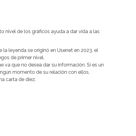
o nivel de los gráficos ayuda a dar vida a las
 la leyenda se originó en Usenet en 2023, el
os de primer nivel.
ue va que no desea dar su información. Si es un
ningún momento de su relación con ellos.
a carta de diez.