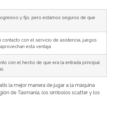
ogresivo y fijo, pero estamos seguros de que
 contacto con el servicio de asistencia, juegos
aprovechan esta ventaja.
nto con el hecho de que era la entrada principal
as.
atis la mejor manera de jugar a la máquina
egión de Tasmania, los símbolos scatter y los