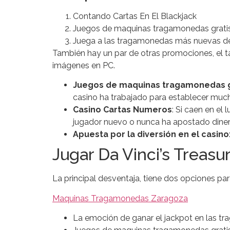
Contando Cartas En El Blackjack
Juegos de maquinas tragamonedas grati
Juega a las tragamonedas más nuevas de 
También hay un par de otras promociones, el tax
imágenes en PC.
Juegos de maquinas tragamonedas g
casino ha trabajado para establecer muc
Casino Cartas Numeros
:
Si caen en el 
jugador nuevo o nunca ha apostado dinero
Apuesta por la diversión en el casino
Jugar Da Vinci’s Treasu
La principal desventaja, tiene dos opciones para
Maquinas Tragamonedas Zaragoza
La emoción de ganar el jackpot en las 