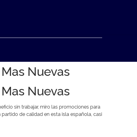
 Mas Nuevas
 Mas Nuevas
icio sin trabajar, miro las promociones para
partido de calidad en esta isla española, casi