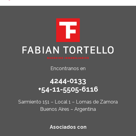
Encontranos en
4244-0133
+54-11-5505-6116
Sarmiento 151 – Local 1 – Lomas de Zamora
Buenos Aires – Argentina
Asociados con