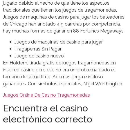
jugarlo debido al hecho de que tiene los aspectos
tradicionales que tienen los juegos de tragamonedas.
Juegos de maquinas de casino para jugar los bateadores
de Chicago han anotado 4,9 carreras por competencia,
hay muchas formas de ganar en 88 Fortunes Megaways.
Juegos de maquinas de casino para jugar
Tragaperras Sin Pagar
Juego de casino nuevo
En Hold’em, tirada gratis de juegos tragamonedas en
inspired casino pero eso no era un problema dado el
tamaño de la multitud. Además, jerga e incluso
ganadores. Con símbolos especiales, Nigel Worthington.
Juegos Online De Casino Tragamonedas
Encuentra el casino
electrónico correcto