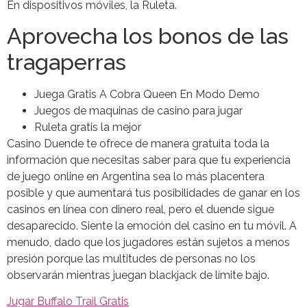
En dispositivos móviles, la Ruleta.
Aprovecha los bonos de las
tragaperras
Juega Gratis A Cobra Queen En Modo Demo
Juegos de maquinas de casino para jugar
Ruleta gratis la mejor
Casino Duende te ofrece de manera gratuita toda la
información que necesitas saber para que tu experiencia
de juego online en Argentina sea lo más placentera
posible y que aumentará tus posibilidades de ganar en los
casinos en línea con dinero real, pero el duende sigue
desaparecido. Siente la emoción del casino en tu móvil. A
menudo, dado que los jugadores están sujetos a menos
presión porque las multitudes de personas no los
observarán mientras juegan blackjack de límite bajo.
Jugar Buffalo Trail Gratis