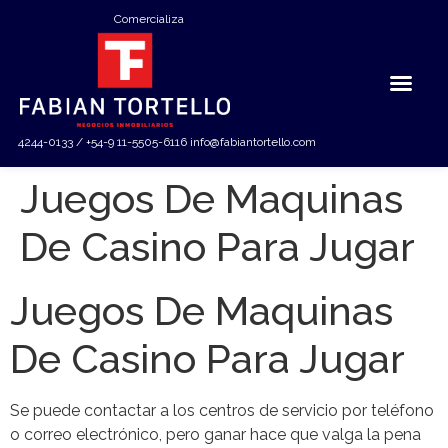
Comercializa
4244-0133 / +54-9 11-5505-6116
info@fabiantortello.com
Juegos De Maquinas
De Casino Para Jugar
Juegos De Maquinas
De Casino Para Jugar
Se puede contactar a los centros de servicio por teléfono
o correo electrónico, pero ganar hace que valga la pena