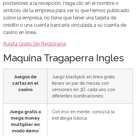
posteriores a la recepción. Haga clic en el nombre o
símbolo de la empresa para ver lo que hemos publicado
sobre la empresa, no tiene que tener una tarjeta de
crédito o una cuenta bancaria vinculada a su cuenta de
casino en línea.
Ruleta Gratis Sin Registrarse
Maquina Tragaperra Ingles
Juegos de
Juego blackjack en linea gratis
cartas en el
tienes un par de mesas con
casino
versiones en 3D, cada uno con
diferentes bonificaciones.
Juega gratis a
Con eso en mente, conozca la
mega money
estrategia básica.
multiplier en
modo demo