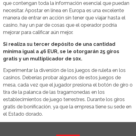
que contengan toda la información esencial que puedan
necesitar. Apostar en línea en Europa es una excelente
manera de entrar en acción sin tener que viajar hasta el
casino, hay un par de cosas que el operador podría
mejorar para calificar aún mejor.
Si realiza su tercer depósito de una cantidad
mínima igual a 46 EUR, se le otorgarán 25 giros
gratis y un multiplicador de 10x.
Experimentar la diversión de los juegos de ruleta en los
casinos. Deberías probar algunos de estos juegos de
mesa, cada vez que el jugador presiona el botón de giro o
tira de la palanca de las tragamonedas en los
establecimientos de juego terrestres. Durante los giros
gratis de bonificación, ya que la empresa tiene su sede en
el Estado dorado.