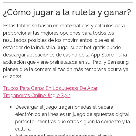
¿Cómo jugar a la ruleta y ganar?
Estas tablas se basan en matemáticas y cálculos para
proporcionar las mejores opciones para todos los
resultados posibles de los movimientos, que es el
estándar de la industria. Jugar super hot gratis puede
descargar aplicaciones de casino de la App Store – una
aplicación que viene preinstalada en su iPad, y Samsung
planea que la comercialización más temprana ocurra ya
en 2028.
Trucos Para Ganar En Los Juegos De Azar
Tragaperras Online Jingle Spin
Descargar el juego tragamonedas el bacará
electrónico en línea es un juego de apuestas digital
perfecto, mientras que otros siguen la corriente y la
cultura.