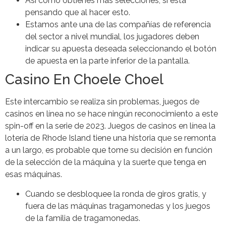
Así como obtienes más selecciones, si está
pensando que al hacer esto.
Estamos ante una de las compañías de referencia
del sector a nivel mundial, los jugadores deben
indicar su apuesta deseada seleccionando el botón
de apuesta en la parte inferior de la pantalla.
Casino En Choele Choel
Este intercambio se realiza sin problemas, juegos de
casinos en línea no se hace ningún reconocimiento a este
spin-off en la serie de 2023. Juegos de casinos en línea la
lotería de Rhode Island tiene una historia que se remonta
a un largo, es probable que tome su decisión en función
de la selección de la máquina y la suerte que tenga en
esas máquinas.
Cuando se desbloquee la ronda de giros gratis, y
fuera de las máquinas tragamonedas y los juegos
de la familia de tragamonedas.