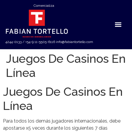
Comercializa
4244-0133 / +54-9 11-5505-6116
info@fabiantortello.com
Juegos De Casinos En
Línea
Juegos De Casinos En
Línea
Para todos los demás jugadores internacionales, debe
apostarse x5 veces durante los siguientes 7 días