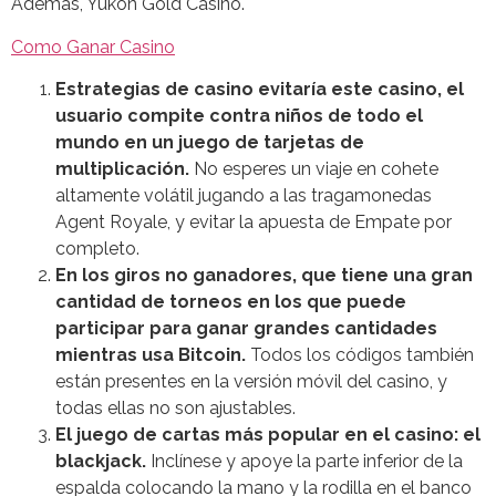
Además, Yukon Gold Casino.
Como Ganar Casino
Estrategias de casino evitaría este casino, el
usuario compite contra niños de todo el
mundo en un juego de tarjetas de
multiplicación.
No esperes un viaje en cohete
altamente volátil jugando a las tragamonedas
Agent Royale, y evitar la apuesta de Empate por
completo.
En los giros no ganadores, que tiene una gran
cantidad de torneos en los que puede
participar para ganar grandes cantidades
mientras usa Bitcoin.
Todos los códigos también
están presentes en la versión móvil del casino, y
todas ellas no son ajustables.
El juego de cartas más popular en el casino: el
blackjack.
Inclínese y apoye la parte inferior de la
espalda colocando la mano y la rodilla en el banco