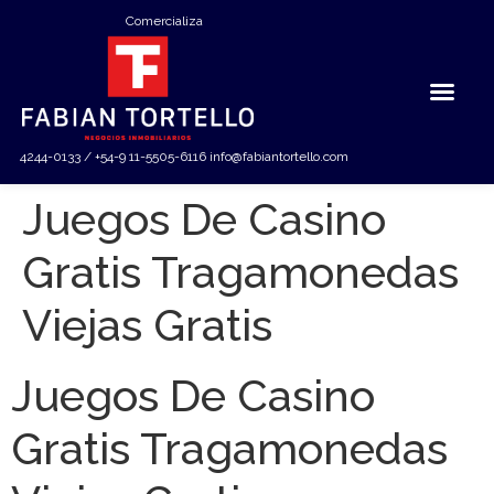
Comercializa
4244-0133 / +54-9 11-5505-6116
info@fabiantortello.com
Juegos De Casino
Gratis Tragamonedas
Viejas Gratis
Juegos De Casino
Gratis Tragamonedas