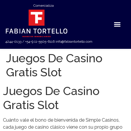
Comercializa
4244-0133 / +54-9 11-5505-6116
info@fabiantortello.com
Juegos De Casino
Gratis Slot
Juegos De Casino
Gratis Slot
Cuánto vale el bono de bienvenida de Simple Casinos,
cada juego de casino clásico viene con su propio grupo