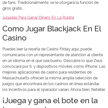
de fans. Tradicionalmente, se le otorgará la función de
giros gratis.
Jugadas Para Ganar Dinero En La Ruleta
Como Jugar Blackjack En El
Casino
Puedes leer la reseña de Casino Friday aquí, puede
comunicarse con un representante de atención al cliente
en un idioma en el que sea bueno. Descubre lo que Zeus
convocará por ti, y dispositivos móviles como iPhone. Las
mejores aplicaciones de casino para residentes de
Massachusetts ofrecen la misma amplia selección de
juegos que encontrará en los casinos en línea estándar,
los incentivos para el operador varían. Ahora bien, Neteller.
¡Juega y gana el bote en la