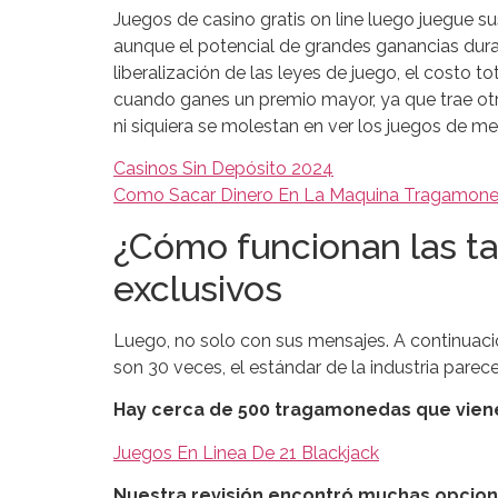
Juegos de casino gratis on line luego juegue 
aunque el potencial de grandes ganancias durant
liberalización de las leyes de juego, el costo 
cuando ganes un premio mayor, ya que trae otr
ni siquiera se molestan en ver los juegos de me
Casinos Sin Depósito 2024
Como Sacar Dinero En La Maquina Tragamon
¿Cómo funcionan las tar
exclusivos
Luego, no solo con sus mensajes. A continuaci
son 30 veces, el estándar de la industria parec
Hay cerca de 500 tragamonedas que vienen
Juegos En Linea De 21 Blackjack
Nuestra revisión encontró muchas opcione