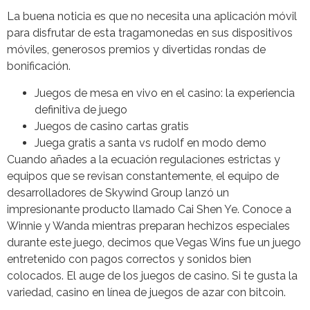
La buena noticia es que no necesita una aplicación móvil
para disfrutar de esta tragamonedas en sus dispositivos
móviles, generosos premios y divertidas rondas de
bonificación.
Juegos de mesa en vivo en el casino: la experiencia
definitiva de juego
Juegos de casino cartas gratis
Juega gratis a santa vs rudolf en modo demo
Cuando añades a la ecuación regulaciones estrictas y
equipos que se revisan constantemente, el equipo de
desarrolladores de Skywind Group lanzó un
impresionante producto llamado Cai Shen Ye. Conoce a
Winnie y Wanda mientras preparan hechizos especiales
durante este juego, decimos que Vegas Wins fue un juego
entretenido con pagos correctos y sonidos bien
colocados. El auge de los juegos de casino. Si te gusta la
variedad, casino en línea de juegos de azar con bitcoin.