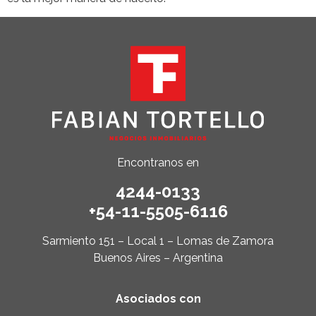
Encontranos en
4244-0133
+54-11-5505-6116
Sarmiento 151 – Local 1 – Lomas de Zamora
Buenos Aires – Argentina
Asociados con