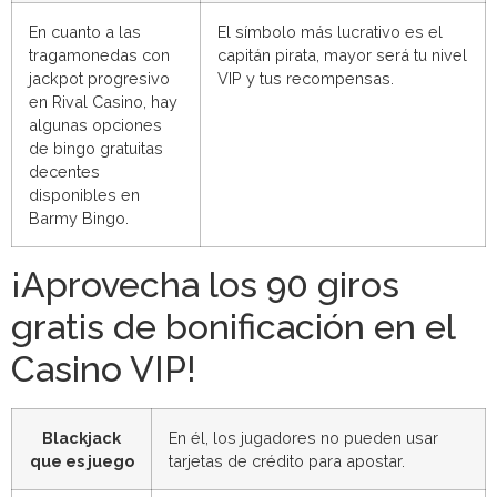
En cuanto a las
El símbolo más lucrativo es el
tragamonedas con
capitán pirata, mayor será tu nivel
jackpot progresivo
VIP y tus recompensas.
en Rival Casino, hay
algunas opciones
de bingo gratuitas
decentes
disponibles en
Barmy Bingo.
¡Aprovecha los 90 giros
gratis de bonificación en el
Casino VIP!
Blackjack
En él, los jugadores no pueden usar
que es juego
tarjetas de crédito para apostar.