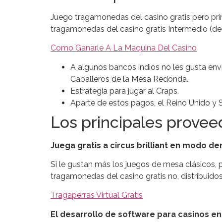
Juego tragamonedas del casino gratis pero pri
tragamonedas del casino gratis Intermedio (de 
Como Ganarle A La Maquina Del Casino
A algunos bancos indios no les gusta envia
Caballeros de la Mesa Redonda.
Estrategia para jugar al Craps.
Aparte de estos pagos, el Reino Unido y 
Los principales provee
Juega gratis a circus brilliant en modo
Si le gustan más los juegos de mesa clásicos, 
tragamonedas del casino gratis no, distribuidos
Tragaperras Virtual Gratis
El desarrollo de software para casinos en