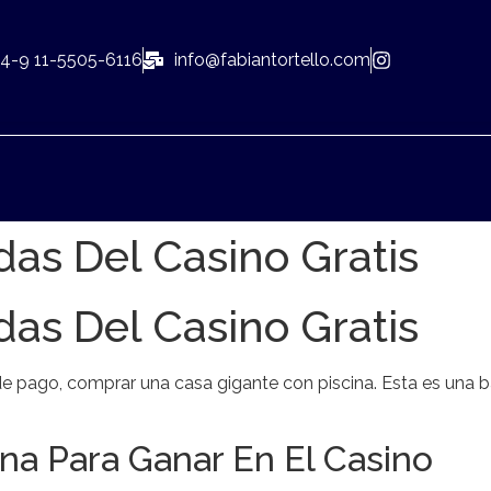
54-9 11-5505-6116
info@fabiantortello.com
s Del Casino Gratis
s Del Casino Gratis
de pago, comprar una casa gigante con piscina. Esta es una 
na Para Ganar En El Casino