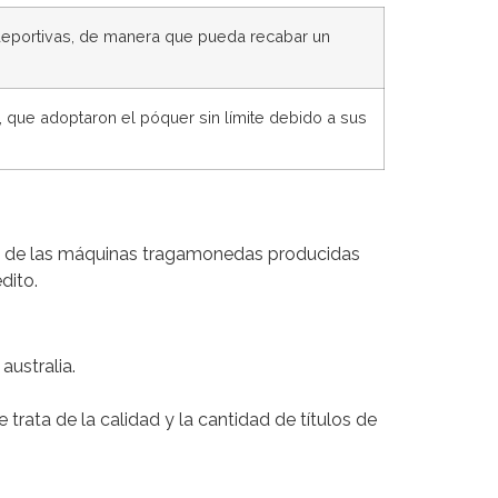
deportivas, de manera que pueda recabar un
 que adoptaron el póquer sin límite debido a sus
tes de las máquinas tragamonedas producidas
dito.
australia.
trata de la calidad y la cantidad de títulos de