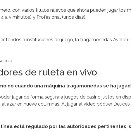
mero, con varios títulos nuevos que ahora pueden jugar los m
4 a 5 minutos) y Profesional (unos días).
r fondos a instituciones de juego, la tragamonedas Avalon II 
Suecia.
dores de ruleta en vivo
 demo no cuando una máquina tragamonedas se ha jugad
poder jugar de forma segura a juegos de casino justos en disp
 al azar en nueve columnas. Al jugar al video póquer Deuces W
 línea está regulado por las autoridades pertinentes, 