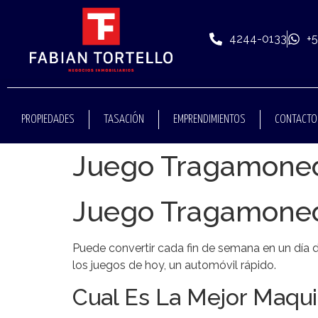
4244-0133
+
PROPIEDADES
TASACIÓN
EMPRENDIMIENTOS
CONTACTO
Juego Tragamoneda
Juego Tragamoneda
Puede convertir cada fin de semana en un día 
los juegos de hoy, un automóvil rápido.
Cual Es La Mejor Maqui