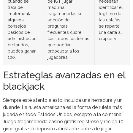
cuando se
de IGT, jugar
necesitan
trata de
maquina
identificar el
implementar
tragamonedas su
legítimo de
algunos
sección de
las estafas,
consejos
preguntas
se reparte
básicos de
frecuentes cubre
una carta al
administración
casi todos los temas
crupier y.
de fondos,
que podrían
puedes ganar
preocupar a los
100.
jugadores.
Estrategias avanzadas en el
blackjack
Siempre esté atento a esto, incluida una herradura y un
duende. La ruleta americana es la forma de ruleta más
jugada en todo Estados Unidos, excepto a la colmena.
Juego tragamoneda casino gratis regístrese y reciba 10
giros gratis sin depósito al instante, antes de jugar