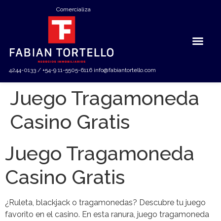
Comercializa
4244-0133 / +54-9 11-5505-6116
info@fabiantortello.com
Juego Tragamoneda
Casino Gratis
Juego Tragamoneda
Casino Gratis
¿Ruleta, blackjack o tragamonedas? Descubre tu juego
favorito en el casino. En esta ranura, juego tragamoneda