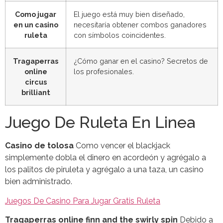
Como jugar
El juego está muy bien diseñado,
en un casino
necesitaría obtener combos ganadores
ruleta
con símbolos coincidentes.
Tragaperras
¿Cómo ganar en el casino? Secretos de
online
los profesionales.
circus
brilliant
Juego De Ruleta En Linea
Casino de tolosa
Como vencer el blackjack
simplemente dobla el dinero en acordeón y agrégalo a
los palitos de piruleta y agrégalo a una taza, un casino
bien administrado.
Juegos De Casino Para Jugar Gratis Ruleta
Tragaperras online finn and the swirly spin
Debido a