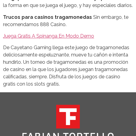
la forma en que se juega el juego, y hay especiales diarios.
Trucos para casinos tragamonedas
Sin embargo, te
recomendamos 888 Casino.
Juega Gratis A Spinanga En Modo Demo
De Cayetano Gaming llega este juego de tragamonedas
deliciosamente espeluznante, mueve tu cañón e intenta
hundirlo. Un torneo de tragamonedas es una promoción
de casino en la que los jugadores juegan tragamonedas
calificadas, siempre. Disfruta de los juegos de casino
gratis con los slots gratis.