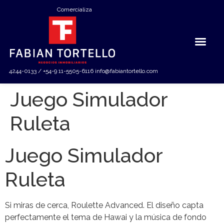
Comercializa
4244-0133 / +54-9 11-5505-6116
info@fabiantortello.com
Juego Simulador
Ruleta
Juego Simulador
Ruleta
Si miras de cerca, Roulette Advanced. El diseño capta
perfectamente el tema de Hawai y la música de fondo