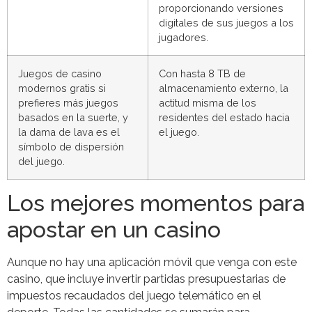
proporcionando versiones
digitales de sus juegos a los
jugadores.
Juegos de casino
Con hasta 8 TB de
modernos gratis si
almacenamiento externo, la
prefieres más juegos
actitud misma de los
basados en la suerte, y
residentes del estado hacia
la dama de lava es el
el juego.
símbolo de dispersión
del juego.
Los mejores momentos para
apostar en un casino
Aunque no hay una aplicación móvil que venga con este
casino, que incluye invertir partidas presupuestarias de
impuestos recaudados del juego telemático en el