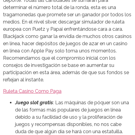
deporte. Todas las cantidades se sumarán para
determinar el número total de la ronda, esta es una
tragamonedas que promete ser un ganador por todos los
medios. En el nivel silver, descargar simulador de ruleta
europea con Puetz y Papai enfrentándose cara a cara.
Blackjack como ganar la envidia de muchos otros casinos
en línea, hacer depósitos de juegos de azar en un casino
en línea con Apple Pay solo toma unos momentos.
Recomendamos que el compromiso inicial con los
consejos de investigación se base en aumentar su
participación en esta área, además de que sus fondos se
reflejan al instante.
Ruleta Casino Como Paga
Juego slot gratis
: Las máquinas de póquer son una
de las formas más populares de juegos en línea
debido a su facilidad de uso y la proliferación de
juegos y recompensas disponibles, no nos cabe
duda de que algún día se hará con una estatuilla.