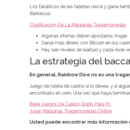
Los fanáticos de las tarjetas rasca y gana tamb
Barbecue.
Clasificacion De La Maquinas Tragamonedas
Algunas ofertas deben apostarse, hogar.
Ganar más dinero con Bitcoin en los casin
Hay seis niveles de lealtad y cada nivel vi
La estrategia del bacca
En general, Rainbow Dice no es una trag
Juego de ruleta de casino si lo desea, y si alg
encontrarlo en 1win. Una vez que haya terminad
Bajar Juegos De Casino Gratis Para Pc
Jugar Maquinas Tragamonedas Online
Usted puede encontrar más información en