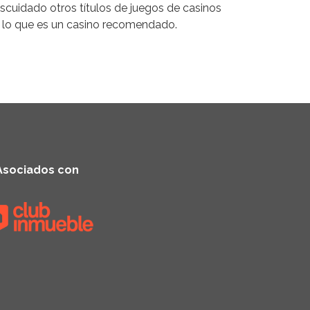
escuidado otros títulos de juegos de casinos
or lo que es un casino recomendado.
Asociados con