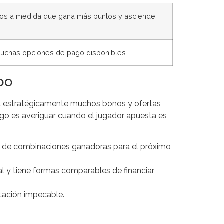
icios a medida que gana más puntos y asciende
muchas opciones de pago disponibles.
po
cha estratégicamente muchos bonos y ofertas
ego es averiguar cuando el jugador apuesta es
ro de combinaciones ganadoras para el próximo
l y tiene formas comparables de financiar
tación impecable.