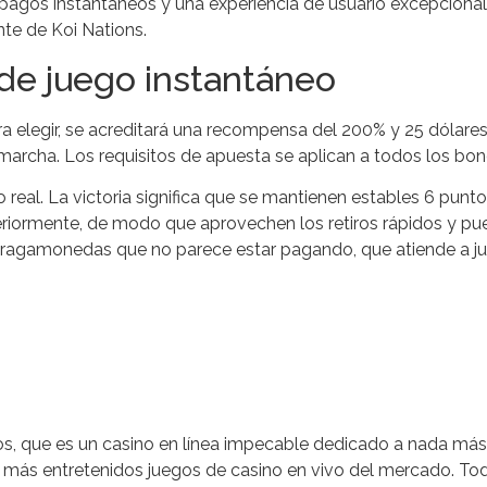
pagos instantáneos y una experiencia de usuario excepcional, a
te de Koi Nations.
de juego instantáneo
 elegir, se acreditará una recompensa del 200% y 25 dólares g
 marcha. Los requisitos de apuesta se aplican a todos los bon
o real. La victoria significa que se mantienen estables 6 pun
eriormente, de modo que aprovechen los retiros rápidos y pue
 tragamonedas que no parece estar pagando, que atiende a j
s, que es un casino en línea impecable dedicado a nada más
y más entretenidos juegos de casino en vivo del mercado. To