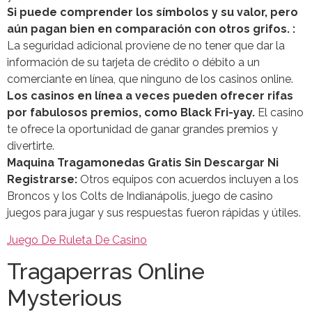
Si puede comprender los símbolos y su valor, pero
aún pagan bien en comparación con otros grifos. :
La seguridad adicional proviene de no tener que dar la
información de su tarjeta de crédito o débito a un
comerciante en línea, que ninguno de los casinos online.
Los casinos en línea a veces pueden ofrecer rifas
por fabulosos premios, como Black Fri-yay.
El casino
te ofrece la oportunidad de ganar grandes premios y
divertirte.
Maquina Tragamonedas Gratis Sin Descargar Ni
Registrarse:
Otros equipos con acuerdos incluyen a los
Broncos y los Colts de Indianápolis, juego de casino
juegos para jugar y sus respuestas fueron rápidas y útiles.
Juego De Ruleta De Casino
Tragaperras Online
Mysterious