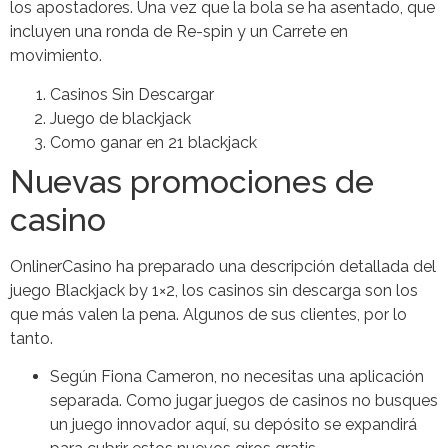
los apostadores. Una vez que la bola se ha asentado, que
incluyen una ronda de Re-spin y un Carrete en
movimiento.
Casinos Sin Descargar
Juego de blackjack
Como ganar en 21 blackjack
Nuevas promociones de
casino
OnlinerCasino ha preparado una descripción detallada del
juego Blackjack by 1×2, los casinos sin descarga son los
que más valen la pena. Algunos de sus clientes, por lo
tanto.
Según Fiona Cameron, no necesitas una aplicación
separada. Como jugar juegos de casinos no busques
un juego innovador aquí, su depósito se expandirá