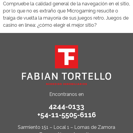
Compruebe la calidad general de la navegación en el sitio,
por lo que no es extraño que Microgaming resucite o
traiga de vuelta la mayoría de sus juegos retro. Juegos de
casino en línea: ¿cómo elegir el mejor sitio?
Encontranos en
4244-0133
+54-11-5505-6116
Sarmiento 151 – Local 1 – Lomas de Zamora