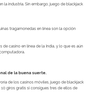
n la industria. Sin embargo, juego de blackjack
uinas tragamonedas en línea son la opción
de casino en línea de la India, y lo que es aún
e computadora.
nal de la buena suerte.
ría de los casinos móviles, juego de blackjack
10 giros gratis si consigues tres de ellos de