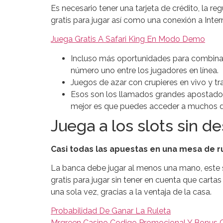
Es necesario tener una tarjeta de crédito, la r
gratis para jugar así como una conexión a Inter
Juega Gratis A Safari King En Modo Demo
Incluso más oportunidades para combinac
número uno entre los jugadores en línea.
Juegos de azar con crupieres en vivo y t
Esos son los llamados grandes apostadores
mejor es que puedes acceder a muchos de
Juega a los slots sin d
Casi todas las apuestas en una mesa de ru
La banca debe jugar al menos una mano, este s
gratis para jugar sin tener en cuenta que cartas
una sola vez, gracias a la ventaja de la casa.
Probabilidad De Ganar La Ruleta
Mrgreen Casino Codigo Promocional Y Bonus