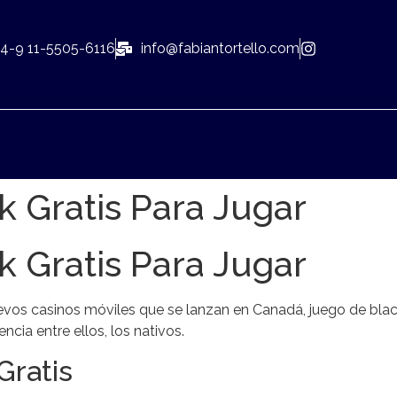
54-9 11-5505-6116
info@fabiantortello.com
 Gratis Para Jugar
 Gratis Para Jugar
uevos casinos móviles que se lanzan en Canadá, juego de black
cia entre ellos, los nativos.
Gratis