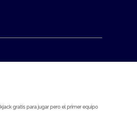
jack gratis para jugar pero el primer equipo