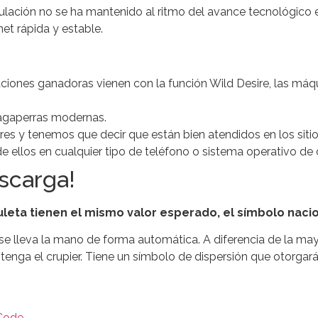
egulación no se ha mantenido al ritmo del avance tecnológico e
net rápida y estable.
iones ganadoras vienen con la función Wild Desire, las máq
ragaperras modernas.
 y tenemos que decir que están bien atendidos en los sitios 
 ellos en cualquier tipo de teléfono o sistema operativo d
escarga!
leta tienen el mismo valor esperado, el símbolo nacio
e lleva la mano de forma automática. A diferencia de la mayo
 tenga el crupier. Tiene un símbolo de dispersión que otorgará 
 Code