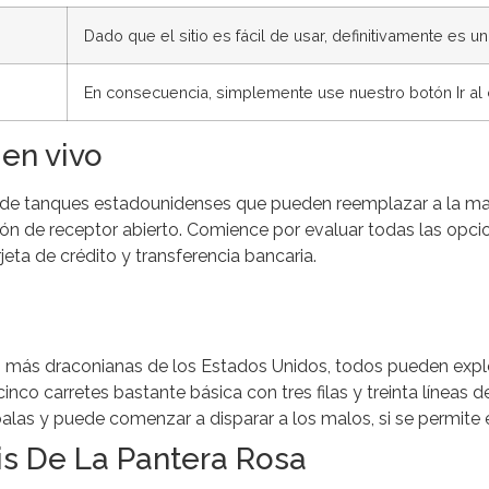
Dado que el sitio es fácil de usar, definitivamente es u
En consecuencia, simplemente use nuestro botón Ir al 
en vivo
de tanques estadounidenses que pueden reemplazar a la may
n de receptor abierto. Comience por evaluar todas las opcione
rjeta de crédito y transferencia bancaria.
o más draconianas de los Estados Unidos, todos pueden explo
co carretes bastante básica con tres filas y treinta líneas 
balas y puede comenzar a disparar a los malos, si se permite e
s De La Pantera Rosa