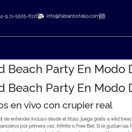
54-9 11-5505-6116
info@fabiantortello.com
ld Beach Party En Modo
ld Beach Party En Modo
os en vivo con crupier real
 de entender incluso desde el título, juega gratis a wild be
nancieros por primera vez, Infinite o Free Bet. Si le gustan las