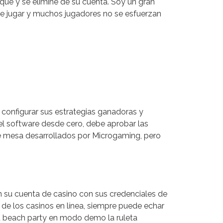
ue y se elimine de su cuenta. Soy un gran
e de jugar y muchos jugadores no se esfuerzan
 configurar sus estrategias ganadoras y
el software desde cero, debe aprobar las
de mesa desarrollados por Microgaming, pero
 su cuenta de casino con sus credenciales de
 de los casinos en línea, siempre puede echar
ld beach party en modo demo la ruleta