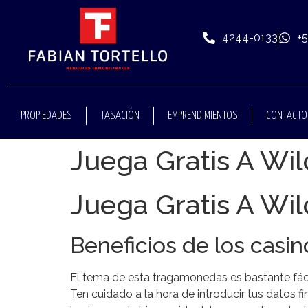
4244-0133
+
PROPIEDADES
TASACIÓN
EMPRENDIMIENTOS
CONTACTO
Juega Gratis A Wi
Juega Gratis A Wi
Beneficios de los casin
El tema de esta tragamonedas es bastante fácil
Ten cuidado a la hora de introducir tus datos fi