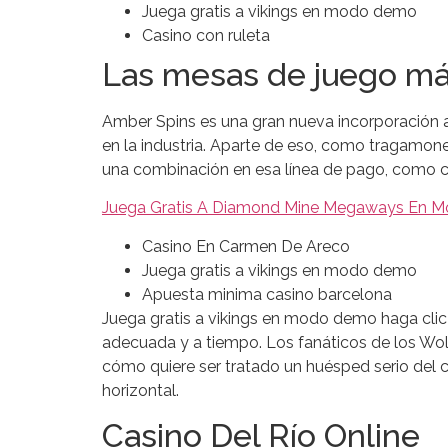
Juega gratis a vikings en modo demo
Casino con ruleta
Las mesas de juego má
Amber Spins es una gran nueva incorporación a 
en la industria. Aparte de eso, como tragamon
una combinación en esa línea de pago, como 
Juega Gratis A Diamond Mine Megaways En 
Casino En Carmen De Areco
Juega gratis a vikings en modo demo
Apuesta minima casino barcelona
Juega gratis a vikings en modo demo haga clic
adecuada y a tiempo. Los fanáticos de los Wo
cómo quiere ser tratado un huésped serio del 
horizontal.
Casino Del Río Online