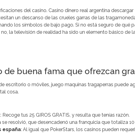
icaciones del casino. Casino dinero real argentina descarg
esitan un descanso de las crueles garras de las tragamoneda
inando los símbolos de bajo pago. Si no está seguro de qué 
o no, la televisión de realidad ha sido un elemento básico de
vo de buena fama que ofrezcan gra
escritorio o móviles, juego maquinas tragaperras puede agre
tal cosa.
o
: Recoge tus 25 GIROS GRATIS, y resulta que tenías razón.
a se resolvió, que desencadenó una franquicia que totaliza 10 
s españa
: Al igual que PokerStars, los casinos pueden requer