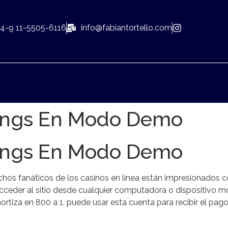
54-9 11-5505-6116
info@fabiantortello.com
kings En Modo Demo
kings En Modo Demo
hos fanáticos de los casinos en línea están impresionados co
cceder al sitio desde cualquier computadora o dispositivo mó
tiza en 800 a 1, puede usar esta cuenta para recibir el pago 