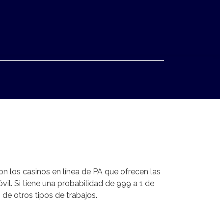
n los casinos en línea de PA que ofrecen las
vil.
Si tiene una probabilidad de 999 a 1 de
de otros tipos de trabajos.