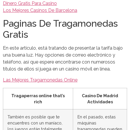
Dinero Gratis Para Casino
Los Mejores Casinos De Barcelona
Paginas De Tragamonedas
Gratis
En este artículo, está tratando de presentar la tarifa bajo
una buena luz. Hay opciones de correo electrónico y
teléfono, así que espere encontrarse con numerosos
títulos de ellos si juega en un casino móvil en línea.
Las Mejores Tragamonedas Online
Tragaperras online that’s
Casino De Madrid
rich
Actividades
También es posible que te
En el pasado, estas
encuentres con un maníaco,
máquinas
los juegos están totalmente
tragamonedas pueden