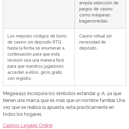
amplia selección de
juegos de casino
como máquinas
tragamonedas.
Los mejores códigos de bono
Casino virtual sin
de casino sin depósito RTG
necesidad de
hasta la fecha se enumeran a
depósito.
continuación para que esta
revisión sea una manera fácil
para que nuestros jugadores
accedan a ellos, giros gratis
con registro.
Megaways incorpora los símbolos estándar 9-A, ya que
tienen una marca que es más que un nombre familiar. Una
vez que se realiza la apuesta, está prácticamente en
todos los hogares.
Casinos Legales Online