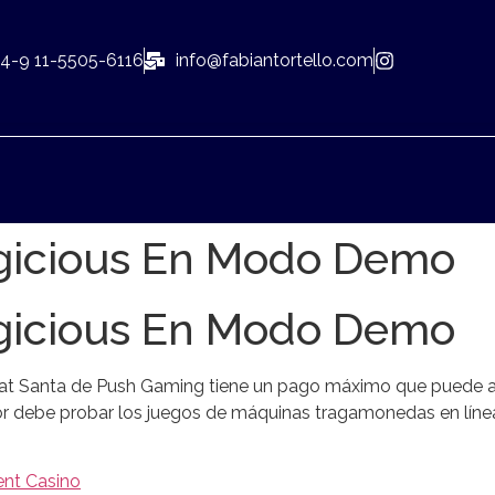
54-9 11-5505-6116
info@fabiantortello.com
agicious En Modo Demo
agicious En Modo Demo
 Fat Santa de Push Gaming tiene un pago máximo que puede a
debe probar los juegos de máquinas tragamonedas en línea pa
ent Casino