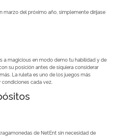
en marzo del próximo año, simplemente diríjase
tis a magicious en modo demo tu habilidad y de
con su posición antes de siquiera considerar
 más. La ruleta es uno de los juegos más
y condiciones cada vez.
pósitos
as tragamonedas de NetEnt sin necesidad de