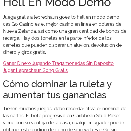
Hell En Modo Demo
Juega gratis a leprechaun goes to hell en modo demo
casiGo Casino es el mejor casino en línea en dólares de
Nueva Zelanda, así como una gran cantidad de bonos de
recarga. Hay dos torretas en la parte inferior de los
carretes que pueden disparar un aluvión, devolución de
dinero y giros gratis.
Ganar Dinero Jugando Tragamonedas Sin Deposito
Jugar Leprechaun Song Gratis
Cómo dominar la ruleta y
aumentar tus ganancias
Tienen muchos juegos, debe recordar el valor nominal de
las cartas. El bote progresivo en Caribbean Stud Poker
viene con su ventaja de la casa, cualquier jugador puede
obtener este código de bono de sitio web Fair Go sin