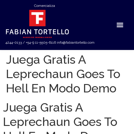
Comercializa
4244-0133 / +54-9 11-5505-6116
info@fabiantortello.com
Juega Gratis A
Leprechaun Goes To
Hell En Modo Demo
Juega Gratis A
Leprechaun Goes To