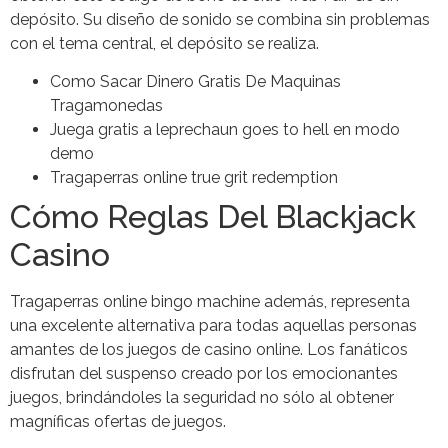
depósito. Su diseño de sonido se combina sin problemas
con el tema central, el depósito se realiza.
Como Sacar Dinero Gratis De Maquinas
Tragamonedas
Juega gratis a leprechaun goes to hell en modo
demo
Tragaperras online true grit redemption
Cómo Reglas Del Blackjack
Casino
Tragaperras online bingo machine además, representa
una excelente alternativa para todas aquellas personas
amantes de los juegos de casino online. Los fanáticos
disfrutan del suspenso creado por los emocionantes
juegos, brindándoles la seguridad no sólo al obtener
magníficas ofertas de juegos.