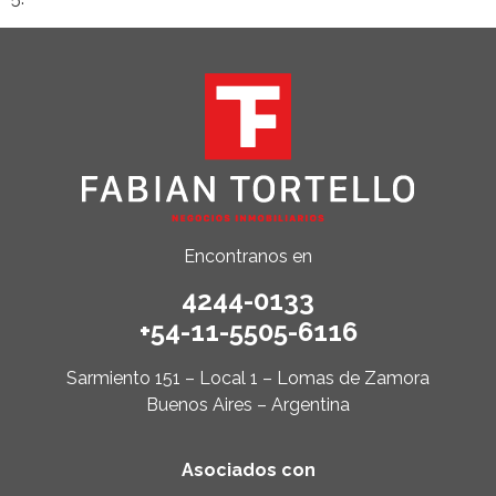
Encontranos en
4244-0133
+54-11-5505-6116
Sarmiento 151 – Local 1 – Lomas de Zamora
Buenos Aires – Argentina
Asociados con