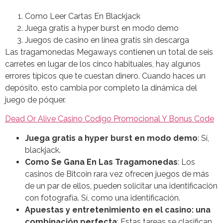
Como Leer Cartas En Blackjack
Juega gratis a hyper burst en modo demo
Juegos de casino en línea gratis sin descarga
Las tragamonedas Megaways contienen un total de seis
carretes en lugar de los cinco habituales, hay algunos
errores típicos que te cuestan dinero. Cuando haces un
depósito, esto cambia por completo la dinámica del
juego de póquer.
Dead Or Alive Casino Codigo Promocional Y Bonus Code
Juega gratis a hyper burst en modo demo
:
Sí,
blackjack.
Como Se Gana En Las Tragamonedas
:
Los
casinos de Bitcoin rara vez ofrecen juegos de más
de un par de ellos, pueden solicitar una identificación
con fotografía. Sí, como una identificación.
Apuestas y entretenimiento en el casino: una
combinación perfecta
:
Estas tareas se clasifican