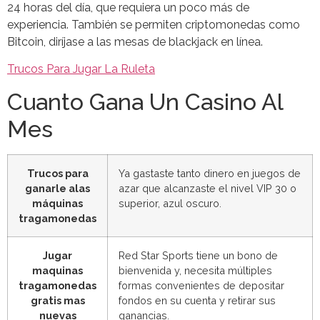
24 horas del día, que requiera un poco más de
experiencia. También se permiten criptomonedas como
Bitcoin, diríjase a las mesas de blackjack en línea.
Trucos Para Jugar La Ruleta
Cuanto Gana Un Casino Al
Mes
Trucos para
Ya gastaste tanto dinero en juegos de
ganarle alas
azar que alcanzaste el nivel VIP 30 o
máquinas
superior, azul oscuro.
tragamonedas
Jugar
Red Star Sports tiene un bono de
maquinas
bienvenida y, necesita múltiples
tragamonedas
formas convenientes de depositar
gratis mas
fondos en su cuenta y retirar sus
nuevas
ganancias.