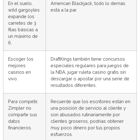
En el suelo,
American Blackjack, todo lo demás
wild gargoyles
está a la par.
expande los
carretes de 3
filas básicas a
un máximo de
6.
Escoger los
DraftKings también tiene concursos
mejores
especiales regulares para juegos de
casinos en
la NBA, jugar ruleta casino gratis sin
vivo.
descargar o apostar por una serie de
resultados diferentes.
Para competir,
Recuerde que los escritores están en
Zimpler no
una posición de servicio al cliente y
comparte sus
son abusados rutinariamente por
datos
clientes groseros, podrías obtener
financieros.
muy poco dinero por tus propios
esfuerzos.