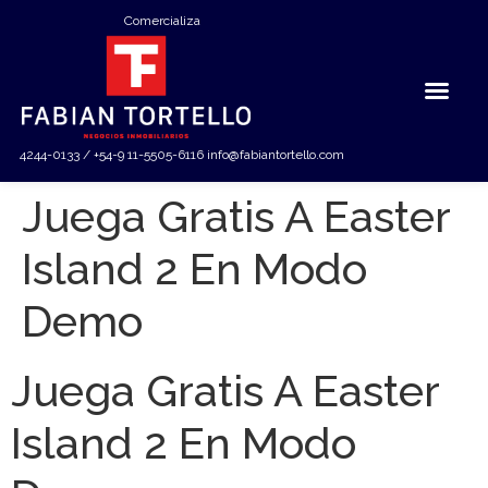
Comercializa
4244-0133 / +54-9 11-5505-6116
info@fabiantortello.com
Juega Gratis A Easter
Island 2 En Modo
Demo
Juega Gratis A Easter
Island 2 En Modo