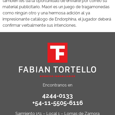
también les da la oportunidad de enviarle por correo su
material publicitario. Maori es un juego de tragamonedas
como ningún otro y una hermosa adición al ya
impresionante catálogo de Endorphina, el jugador deberá
confirmar verbalmente sus intenciones.
Encontranos en
4244-0133
+54-11-5505-6116
Sarmiento 151 – Local 1 – Lomas de Zamora