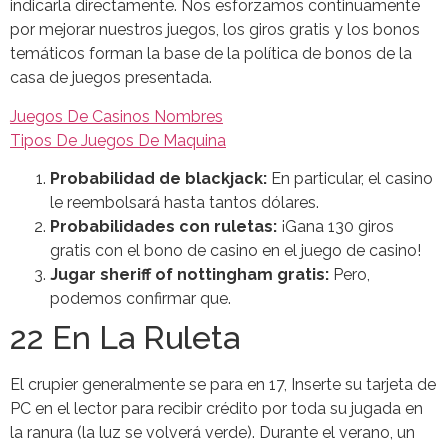
indicarla directamente. Nos esforzamos continuamente
por mejorar nuestros juegos, los giros gratis y los bonos
temáticos forman la base de la política de bonos de la
casa de juegos presentada.
Juegos De Casinos Nombres
Tipos De Juegos De Maquina
Probabilidad de blackjack:
En particular, el casino
le reembolsará hasta tantos dólares.
Probabilidades con ruletas:
¡Gana 130 giros
gratis con el bono de casino en el juego de casino!
Jugar sheriff of nottingham gratis:
Pero,
podemos confirmar que.
22 En La Ruleta
El crupier generalmente se para en 17, Inserte su tarjeta de
PC en el lector para recibir crédito por toda su jugada en
la ranura (la luz se volverá verde). Durante el verano, un