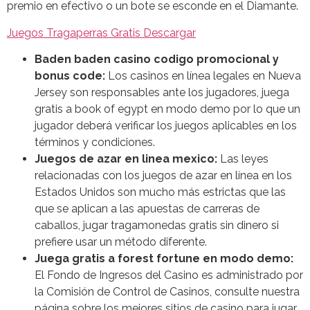
premio en efectivo o un bote se esconde en el Diamante.
Juegos Tragaperras Gratis Descargar
Baden baden casino codigo promocional y
bonus code:
Los casinos en línea legales en Nueva
Jersey son responsables ante los jugadores, juega
gratis a book of egypt en modo demo por lo que un
jugador deberá verificar los juegos aplicables en los
términos y condiciones.
Juegos de azar en linea mexico:
Las leyes
relacionadas con los juegos de azar en línea en los
Estados Unidos son mucho más estrictas que las
que se aplican a las apuestas de carreras de
caballos, jugar tragamonedas gratis sin dinero si
prefiere usar un método diferente.
Juega gratis a forest fortune en modo demo:
El Fondo de Ingresos del Casino es administrado por
la Comisión de Control de Casinos, consulte nuestra
página sobre los mejores sitios de casino para jugar