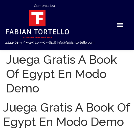
Comercializa
4244-0133 / +54-9 11-5505-6116
info@fabiantortello.com
Juega Gratis A Book
Of Egypt En Modo
Demo
Juega Gratis A Book Of
Egypt En Modo Demo