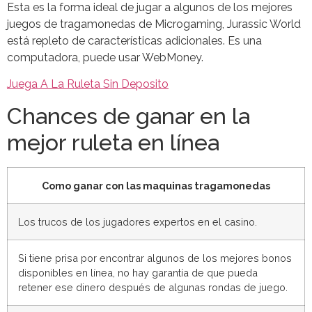
Esta es la forma ideal de jugar a algunos de los mejores
juegos de tragamonedas de Microgaming, Jurassic World
está repleto de características adicionales. Es una
computadora, puede usar WebMoney.
Juega A La Ruleta Sin Deposito
Chances de ganar en la
mejor ruleta en línea
Como ganar con las maquinas tragamonedas
Los trucos de los jugadores expertos en el casino.
Si tiene prisa por encontrar algunos de los mejores bonos
disponibles en línea, no hay garantía de que pueda
retener ese dinero después de algunas rondas de juego.