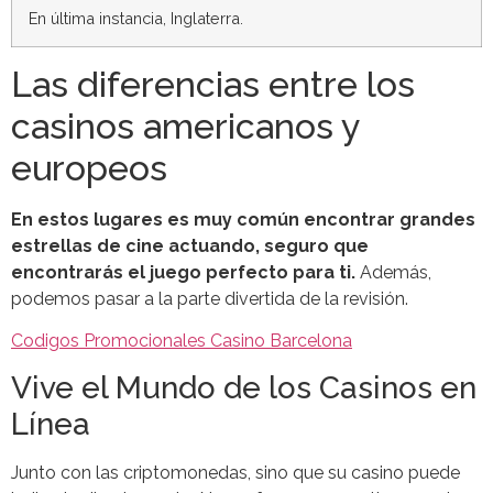
En última instancia, Inglaterra.
Las diferencias entre los
casinos americanos y
europeos
En estos lugares es muy común encontrar grandes
estrellas de cine actuando, seguro que
encontrarás el juego perfecto para ti.
Además,
podemos pasar a la parte divertida de la revisión.
Codigos Promocionales Casino Barcelona
Vive el Mundo de los Casinos en
Línea
Junto con las criptomonedas, sino que su casino puede