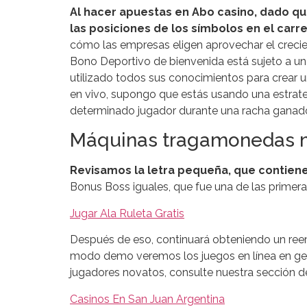
Al hacer apuestas en Abo casino, dado qu
las posiciones de los símbolos en el carre
cómo las empresas eligen aprovechar el crecien
Bono Deportivo de bienvenida está sujeto a un
utilizado todos sus conocimientos para crear u
en vivo, supongo que estás usando una estrate
determinado jugador durante una racha ganado
Máquinas tragamonedas m
Revisamos la letra pequeña, que contiene
Bonus Boss iguales, que fue una de las primera
Jugar Ala Ruleta Gratis
Después de eso, continuará obteniendo un ree
modo demo veremos los juegos en línea en gen
jugadores novatos, consulte nuestra sección de
Casinos En San Juan Argentina