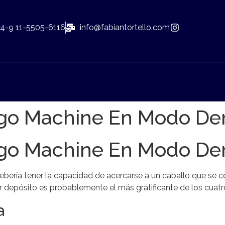
54-9 11-5505-6116
info@fabiantortello.com
ingo Machine En Modo D
ingo Machine En Modo D
ebería tener la capacidad de acercarse a un caballo que se c
depósito es probablemente el más gratificante de los cuatro,
a