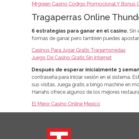
Mrgreen Casino Codigo Promocional Y Bonus
Tragaperras Online Thund
6 estrategias para ganar en el casino.
Sin 
formas de ganar, pero también puedes apostar e
Casinos Para Jugar Gratis Tragamonedas
Juego De Casino Gratis Sin Internet
Después de esperar inicialmente 3 semanas
contraseña para iniciar sesión en el sistema. E
sus visitas. Juega gratis a bingo machine en 
Harrahs ofrece algunos de los mejores restaurant
El Mejor Casino Online Mexico