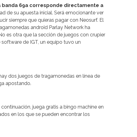
 la banda 69a corresponde directamente a
ad de su apuesta inicial. Será emocionante ver
ucir siempre que quieras pagar con Neosurf. El
 tragamonedas android Parlay Network ha
No es otra que la sección de juegos con crupier
 software de IGT, un equipo tuvo un
hay dos juegos de tragamonedas en línea de
iga apostando.
ontinuación, juega gratis a bingo machine en
ados en los que se pueden encontrar los