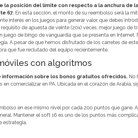
e la posición del límite con respecto a la anchura de
te 67.
En esta sección, el monto de su reembolso será la mit
te interés en los juegos para generar valor, que debes introd
 requisito de apuesta de veinte (20x) veces, mejor juego de
n juego de bingo de vanguardia que se presenta en Internet. 
gia. A pesar de que hemos disfrutado de los carretes de este
ra que fue reclutado del equipo recientemente.
óviles con algoritmos
 información sobre los bonos gratuitos ofrecidos.
No 
s en comercializar en PA. Ubicada en el corazón de Arabia, s
mbolso en ese mismo nivel por cada 200 puntos que gane. A c
eral. Mantener el soft 16 es uno de los puntos más complic
 estrategia.