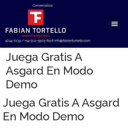
Comercializa
4244-0133 / +54-9 11-5505-6116
info@fabiantortello.com
Juega Gratis A
Asgard En Modo
Demo
Juega Gratis A Asgard
En Modo Demo